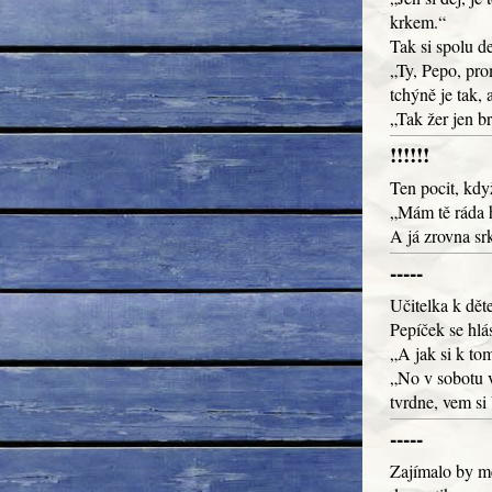
krkem.“
Tak si spolu d
„Ty, Pepo, prom
tchýně je tak, 
„Tak žer jen 
!!!!!!
Ten pocit, kdy
„Mám tě ráda h
A já zrovna sr
-----
Učitelka k dět
Pepíček se hlás
„A jak si k tom
„No v sobotu v
tvrdne, vem si
-----
Zajímalo by mě