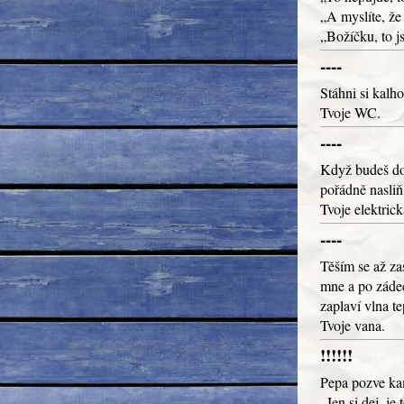
„A myslíte, že 
„Božíčku, to js
----
Stáhni si kalho
Tvoje WC.
----
Když budeš do 
pořádně nasliň,
Tvoje elektric
----
Těším se až zas
mne a po zádec
zaplaví vlna tep
Tvoje vana.
!!!!!!
Pepa pozve ka
„Jen si dej, je