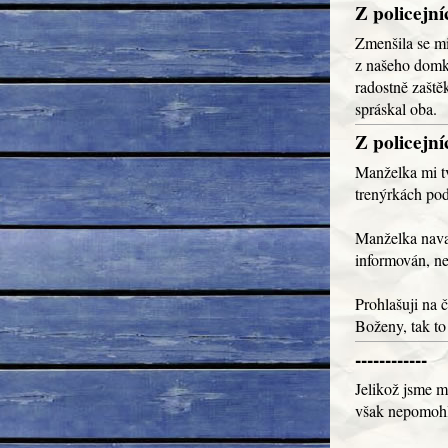
Z policejn
Zmenšila se mi
z našeho domku
radostně zaště
spráskal oba.
Z policejn
Manželka mi tv
trenýrkách pod 
Manželka navaz
informován, ne
Prohlašuji na č
Boženy, tak to 
------------
Jelikož jsme mě
však nepomohl