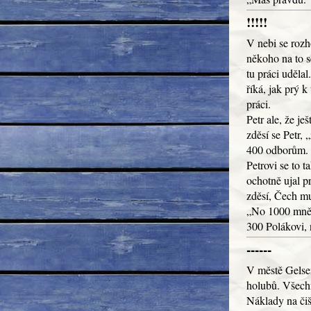
!!!!!
V nebi se rozh
někoho na to s
tu práci udělal
říká, jak prý k
práci.
Petr ale, že je
zděsí se Petr,
400 odborům.
Petrovi se to t
ochotně ujal pr
zděsí, Čech mu
„No 1000 mně,
300 Polákovi, 
------
V městě Gelse
holubů. Všechno
Náklady na čiš