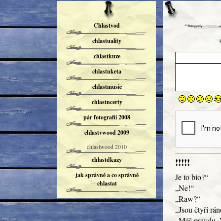
Chlastvod
chlastuality
chlastkuze
chlastnketa
chlastmusic
chlastncerty
pár fotografii 2008
chlastvwood 2009
chlastwood 2010
!!!!!
chlastdkazy
jak správně a co správně
Je to bio?“
chlastat
„Ne!“
„Raw?“
„Jsou čtyři rá
„Máš pravdu. 