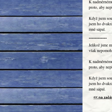
K nadměrnému 
proto, aby nep
Když jsem sous
jsem ho dvakrá
mně sápal.
------------
Jelikož jsme mě
však nepomohl
K nadměrnému 
proto, aby nep
Když jsem sous
jsem ho dvakrá
mně sápal.
<< na začá