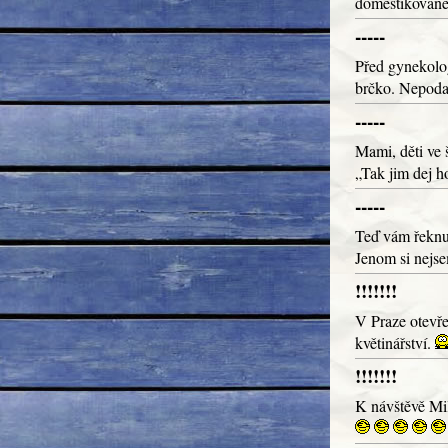
domestikovanej
-----
Před gynekolog
brčko. Nepodař
-----
Mami, děti ve š
„Tak jim dej h
-----
Teď vám řeknu 
Jenom si nejsem
!!!!!!!
V Praze otevře
květinářství.
!!!!!!!
K návštěvě Mil