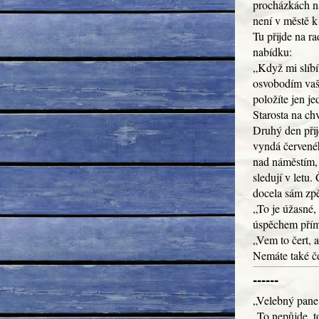
procházkách n
není v městě k
Tu přijde na r
nabídku:
„Když mi slíbí
osvobodím vaše
položíte jen je
Starosta na ch
Druhý den přijd
vyndá červenéh
nad náměstím, 
sledují v letu.
docela sám zpě
„To je úžasné, 
úspěchem přímo
„Vem to čert, a
Nemáte také č
------
„Velebný pane,
„To nepůjde, t